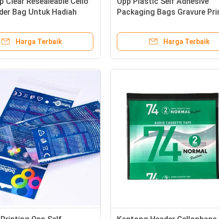
 Clear Resealeable Cello
Opp Plastic Self Adhesive
der Bag Untuk Hadiah
Packaging Bags Gravure Pri
an Ukuran Disesuaikan
Custom Size Dengan Logo
Harga Terbaik
Harga Terbaik