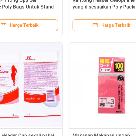
rinting Opp Self
Kantong Header Cellophane
e Poly Bags Untuk Stand
yang disesuaikan Poly Pack
Packaging
Opp Self Adhesive Clear Plas
Bag
Harga Terbaik
Harga Terbaik
Header Opp sekali pakai
Makanan Makanan ringan