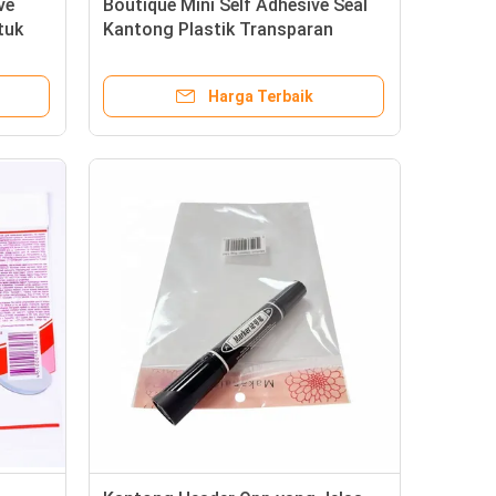
ve
Boutique Mini Self Adhesive Seal
tuk
Kantong Plastik Transparan
Kantong OPP Pencetakan Gravure
Harga Terbaik