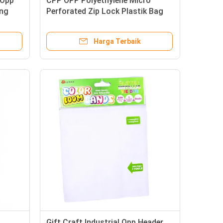
 Opp
CPP OPP Polyethylene Micro
ing
Perforated Zip Lock Plastik Bag
tic
Untuk Sayuran Merah
Harga Terbaik
Gift Craft Industrial Opp Header