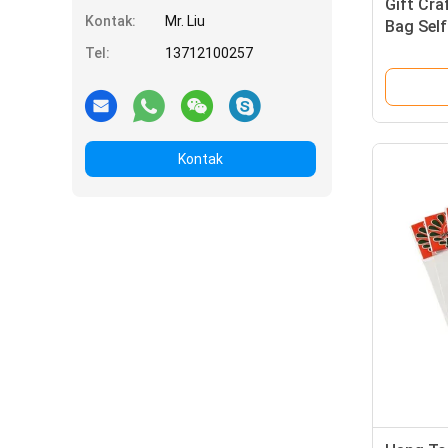
Gift Cra
Kontak:
Mr. Liu
Bag Sel
Dengan 
Tel:
13712100257
Kontak