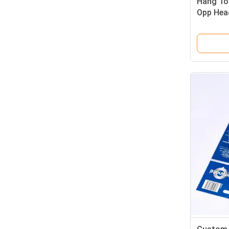
Hang Top
Opp Hea
Perhias