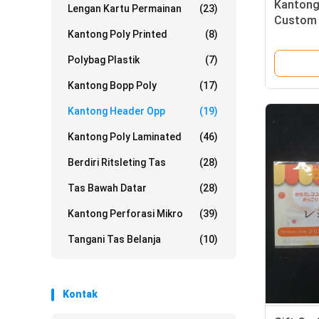
Kantong
Lengan Kartu Permainan
(23)
Custom 
Kantong Poly Printed
(8)
Jelas Da
Polybag Plastik
(7)
Kantong Bopp Poly
(17)
Kantong Header Opp
(19)
Kantong Poly Laminated
(46)
Berdiri Ritsleting Tas
(28)
Tas Bawah Datar
(28)
Kantong Perforasi Mikro
(39)
Tangani Tas Belanja
(10)
Kontak