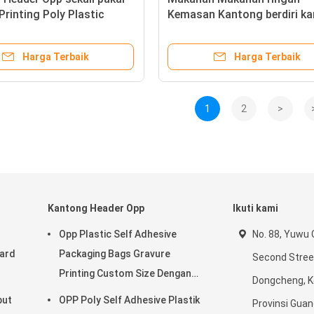
Printing Poly Plastic
Kemasan Kantong berdiri k
ng Bag Untuk Hadiah Kecil
sekali pakai OPP Poly Plasti
Header Bags
Harga Terbaik
Harga Terbaik
1
2
>
Kantong Header Opp
Ikuti kami
d
Opp Plastic Self Adhesive
No. 88, Yuwu
Card
Packaging Bags Gravure
Second Street
Printing Custom Size Dengan
Dongcheng, K
Logo
but
OPP Poly Self Adhesive Plastik
Provinsi Gua