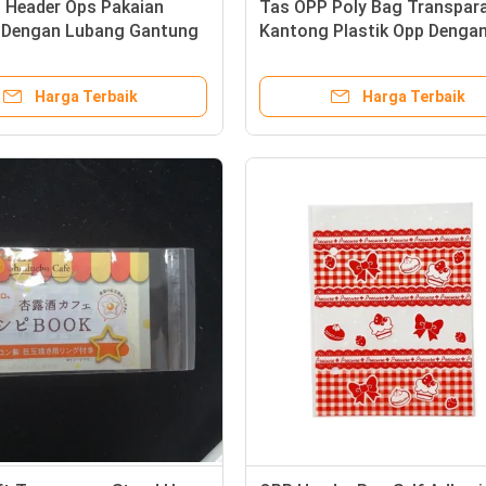
 Header Ops Pakaian
Tas OPP Poly Bag Transpar
Dengan Lubang Gantung
Kantong Plastik Opp Dengan
n Pencetakan Pribadi
Pita Self Adhesive
Harga Terbaik
Harga Terbaik