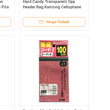
an
Hard Candy Transparent Opp
 Pita
Header Bag Kantong Cellophane
Daur Ulang Untuk Kemasan
Makanan
Harga Terbaik