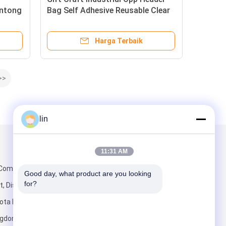
antong
Bag Self Adhesive Reusable Clear
c
Opp Packaging Bag
Harga Terbaik
>>
lin
Kirimkan Kami
11:31 AM
 Commercial
Good day, what product are you looking 
for?
, Distrik
ota Dongguan,
ngdong