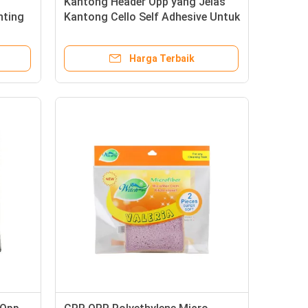
Kantong Header Opp yang Jelas
nting
Kantong Cello Self Adhesive Untuk
Toko Ritel Custom Printed
Harga Terbaik