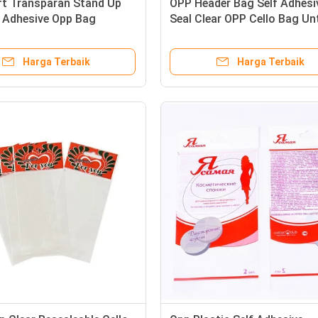
ft Transparan Stand Up
OPP Header Bag Self Adhesi
f Adhesive Opp Bag
Seal Clear OPP Cello Bag Un
Head For Stationery
Makanan ringan
Harga Terbaik
Harga Terbaik