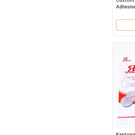
Custom P
Adhesiv
Up Bag 
Kantong 