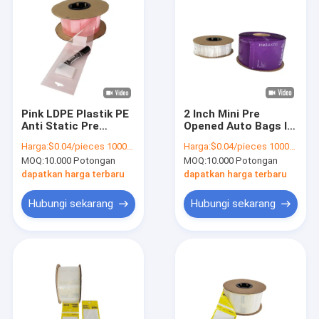
Pink LDPE Plastik PE
2 Inch Mini Pre
Anti Static Pre
Opened Auto Bags In
Opened Bags Gravure
Roll LDPE Poly Small
Harga:
$0.04/pieces 10000-199999 pieces
Harga:
$0.04/pieces 10000-199999 pieces
Printing Untuk Auto
Plastic Packaging
MOQ:
10.000 Potongan
MOQ:
10.000 Potongan
Packing
Bag
dapatkan harga terbaru
dapatkan harga terbaru
Hubungi sekarang
Hubungi sekarang
Rumah
Produk
Video