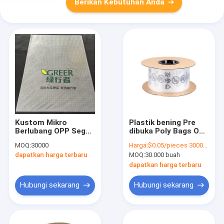
Berikan Kebutuhan Anda
Kustom Mikro
Plastik bening Pre
Berlubang OPP Segel
dibuka Poly Bags On
Panas Gravure
A Roll Auto Bag
MOQ:
30000
Harga:
$0.05/pieces 30000-299999 pieces
Printing Kemasan
Gravure Pencetakan
dapatkan harga terbaru
MOQ:
30.000 buah
Sandwich Sayuran
Custom LOGO
Hijau Segar
dapatkan harga terbaru
Hubungi sekarang
Hubungi sekarang