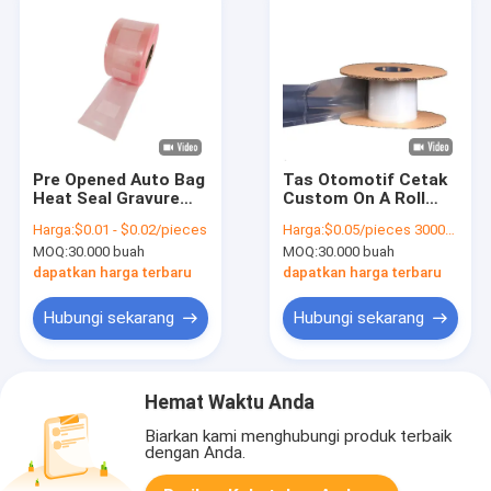
Pre Opened Auto Bag
Tas Otomotif Cetak
Heat Seal Gravure
Custom On A Roll
Printing Untuk
Pre-Buka Otomatis
Harga:
$0.01 - $0.02/pieces
Harga:
$0.05/pieces 30000-299999 pieces
Sistem Pengisian dan
Plastik Bagging
MOQ:
30.000 buah
MOQ:
30.000 buah
Pengemasan
Packing Tas
Otomatis
Otomotif
dapatkan harga terbaru
dapatkan harga terbaru
Hubungi sekarang
Hubungi sekarang
Hemat Waktu Anda
Biarkan kami menghubungi produk terbaik
dengan Anda.