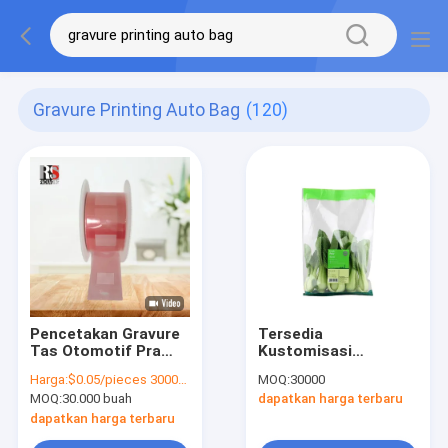
Gravure Printing Auto Bag
(120)
Pencetakan Gravure
Tersedia
Tas Otomotif Pra
Kustomisasi
Terbuka Untuk
Kantong Mikro
Harga:
$0.05/pieces 30000-299999 pieces
MOQ:
30000
Sepatu
Berlubang Kemasan
MOQ:
30.000 buah
dapatkan harga terbaru
Makanan Kemasan
Sandwich OPP Segel
dapatkan harga terbaru
Panas Gravure