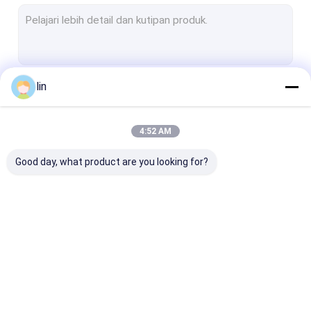
Tas Otomatis yang Telah Dibuka Sebelumnya
Lengan Kartu MTG
Kantong poli
lin
Terus
lengan kartu permainan
Kantong Poly Printed
4:52 AM
Kategori Kami
Polybag plastik
Good day, what product are you looking for?
Kantong Bopp Poly
Kantong Header Opp
Kantong Poly Laminated
Tas Otomatis
Kantong Poly yang
Pakaian kartu
Berdiri Ritsleting Tas
Sudah Dibuka
Sebelumnya