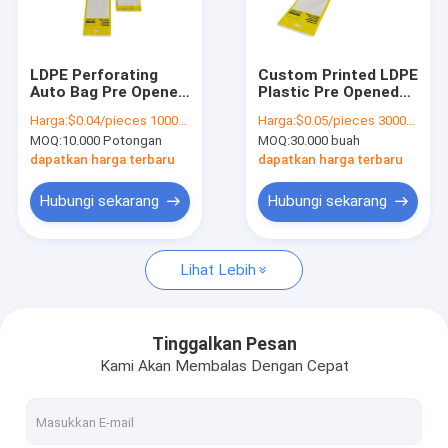
Tentang Kami
Tur pabrik
LDPE Perforating
Custom Printed LDPE
Auto Bag Pre Opened
Plastic Pre Opened
Kontrol Kualitas
Poly Bags On a Roll
Poly Bags On A Roll
Harga:
$0.04/pieces 10000-199999 pieces
Harga:
$0.05/pieces 30000-299999 pieces
untuk Bagging
Fan Lipat Kantong
MOQ:
10.000 Potongan
MOQ:
30.000 buah
Otomatis
Otomotif Berlubang
Hubungi Kami
dapatkan harga terbaru
dapatkan harga terbaru
Berita
Hubungi sekarang
Hubungi sekarang
Minta Kutipan
Lihat Lebih
Tas Otomatis
Tinggalkan Pesan
Kami Akan Membalas Dengan Cepat
Kantong Poly yang Sudah Dibuka Sebelumnya
Pakaian kartu