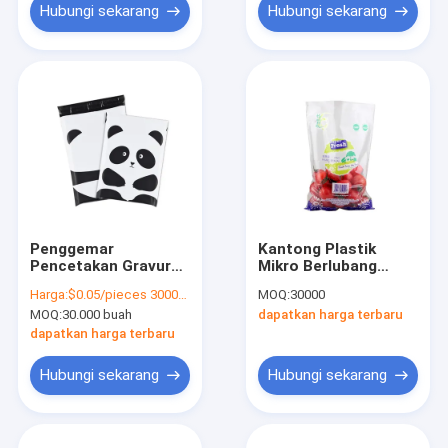
Printing Kantong
Hubungi sekarang
Hubungi sekarang
Susut Bopp Terima
Penggemar
Kantong Plastik
Pencetakan Gravure
Mikro Berlubang
Tas Otomotif Lipat
Polietilena Kemasan
Harga:
$0.05/pieces 30000-299999 pieces
MOQ:
30000
Tas Poly Mailer Pra
Makanan Paket OPP
MOQ:
30.000 buah
dapatkan harga terbaru
Terbuka Untuk
Makanan Ringan
Pengiriman
Segel Panas Kantong
dapatkan harga terbaru
Roti Gravure Printing
Kantong Permen
Hubungi sekarang
Hubungi sekarang
Bopp