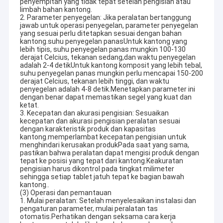
penyempitan yang tidak tepat setelah pengisian atau
limbah bahan kantong.
2. Parameter penyegelan: Jika peralatan bertanggung
jawab untuk operasi penyegelan, parameter penyegelan
yang sesuai perlu ditetapkan sesuai dengan bahan
kantong.suhu penyegelan panasUntuk kantong yang
lebih tipis, suhu penyegelan panas mungkin 100-130
derajat Celcius, tekanan sedang,dan waktu penyegelan
adalah 2-4 detikUntuk kantong komposit yang lebih tebal,
suhu penyegelan panas mungkin perlu mencapai 150-200
derajat Celcius, tekanan lebih tinggi, dan waktu
penyegelan adalah 4-8 detik.Menetapkan parameter ini
dengan benar dapat memastikan segel yang kuat dan
ketat.
3. Kecepatan dan akurasi pengisian: Sesuaikan
kecepatan dan akurasi pengisian peralatan sesuai
dengan karakteristik produk dan kapasitas
kantong.memperlambat kecepatan pengisian untuk
menghindari kerusakan produkPada saat yang sama,
pastikan bahwa peralatan dapat mengisi produk dengan
tepat ke posisi yang tepat dari kantong.Keakuratan
pengisian harus dikontrol pada tingkat milimeter
sehingga setiap tablet jatuh tepat ke bagian bawah
kantong..
(3) Operasi dan pemantauan
1. Mulai peralatan: Setelah menyelesaikan instalasi dan
pengaturan parameter, mulai peralatan tas
otomatis.Perhatikan dengan seksama cara kerja