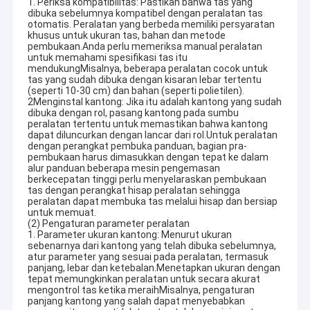
1. Periksa kompatibilitas: Pastikan bahwa tas yang
dibuka sebelumnya kompatibel dengan peralatan tas
otomatis. Peralatan yang berbeda memiliki persyaratan
khusus untuk ukuran tas, bahan dan metode
pembukaan.Anda perlu memeriksa manual peralatan
untuk memahami spesifikasi tas itu
mendukungMisalnya, beberapa peralatan cocok untuk
tas yang sudah dibuka dengan kisaran lebar tertentu
(seperti 10-30 cm) dan bahan (seperti polietilen).
2Menginstal kantong: Jika itu adalah kantong yang sudah
dibuka dengan rol, pasang kantong pada sumbu
peralatan tertentu untuk memastikan bahwa kantong
dapat diluncurkan dengan lancar dari rol.Untuk peralatan
dengan perangkat pembuka panduan, bagian pra-
pembukaan harus dimasukkan dengan tepat ke dalam
alur panduan.beberapa mesin pengemasan
berkecepatan tinggi perlu menyelaraskan pembukaan
tas dengan perangkat hisap peralatan sehingga
peralatan dapat membuka tas melalui hisap dan bersiap
untuk memuat.
(2) Pengaturan parameter peralatan
1. Parameter ukuran kantong: Menurut ukuran
sebenarnya dari kantong yang telah dibuka sebelumnya,
atur parameter yang sesuai pada peralatan, termasuk
panjang, lebar dan ketebalan.Menetapkan ukuran dengan
tepat memungkinkan peralatan untuk secara akurat
mengontrol tas ketika meraihMisalnya, pengaturan
panjang kantong yang salah dapat menyebabkan