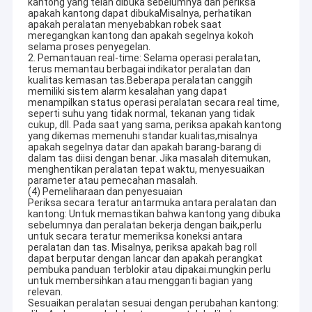
kantong yang telah dibuka sebelumnya dan periksa
apakah kantong dapat dibukaMisalnya, perhatikan
apakah peralatan menyebabkan robek saat
meregangkan kantong dan apakah segelnya kokoh
selama proses penyegelan.
2. Pemantauan real-time: Selama operasi peralatan,
terus memantau berbagai indikator peralatan dan
kualitas kemasan tas.Beberapa peralatan canggih
memiliki sistem alarm kesalahan yang dapat
menampilkan status operasi peralatan secara real time,
seperti suhu yang tidak normal, tekanan yang tidak
cukup, dll. Pada saat yang sama, periksa apakah kantong
yang dikemas memenuhi standar kualitas,misalnya
apakah segelnya datar dan apakah barang-barang di
dalam tas diisi dengan benar. Jika masalah ditemukan,
menghentikan peralatan tepat waktu, menyesuaikan
parameter atau pemecahan masalah.
(4) Pemeliharaan dan penyesuaian
Periksa secara teratur antarmuka antara peralatan dan
kantong: Untuk memastikan bahwa kantong yang dibuka
sebelumnya dan peralatan bekerja dengan baik,perlu
untuk secara teratur memeriksa koneksi antara
peralatan dan tas. Misalnya, periksa apakah bag roll
dapat berputar dengan lancar dan apakah perangkat
pembuka panduan terblokir atau dipakai.mungkin perlu
untuk membersihkan atau mengganti bagian yang
relevan.
Sesuaikan peralatan sesuai dengan perubahan kantong: