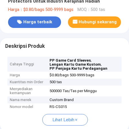
Protectors Untuk Industri Kerajinan Hadiah
Harga：$0.80/bags 500-9999 bags
MOQ：500 tas
Harga terbaik
Hubungi sekarang
Deskripsi Produk
,
PP Game Card Sleeves
Cahaya Tinggi
,
Lengan Kartu Game Kustom
PP Penjaga Kartu Perdagangan
Harga
$0.80/bags 500-9999 bags
Kuantitas min Order
500 tas
Menyediakan
500000 Tas/Tas per Minggu
kemampuan
Nama merek
Custom Brand
Nomor model
RS-CS015
Lihat Lebih