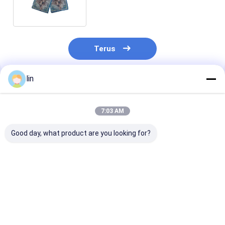
Industri Kerajinan Hadiah
Terus
lin
Rekomendasi Produk
7:03 AM
Good day, what product are you looking for?
Pelindung Kartu
China Produsen
Khusus Khusu
Game Matte Kustom
Anime Game
Kertas Anime
Berkilau Bertekstur
Holographic Card
Tercetak Peli
Cetakan Indah
Sleeve Custom
Lengan Perma
Pelindung Kartu
Exquisite Printing
Kartu Aksesori
Harga terbaik
Harga terbaik
Harga terb