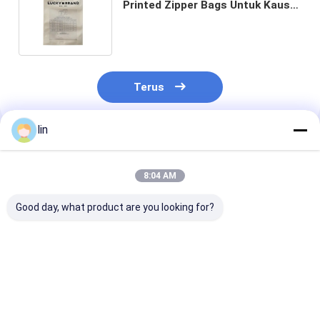
Printed Zipper Bags Untuk Kaus
Klambi Baju Rendah Pengemasan
Baju Rendah
Terus
lin
Rekomendasi Produk
8:04 AM
Good day, what product are you looking for?
PET / VMPET / CPP
Tas kemasan
CPE / PE / PPE
Zipper Printed Poly
makanan beku LDPE
Printed Poly B
Bag Untuk Bikini /
yang dipersonalisasi
Moisture Proo