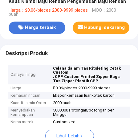
Kaus Klambi Baju Rendah Pengemasan Baju Rendah
Harga：$0.06/pieces 2000-9999 pieces
MOQ：2000
buah
Harga terbaik
Hubungi sekarang
Deskripsi Produk
Celana dalam Tas Ritsleting Cetak
Custom
Cahaya Tinggi
,
,
CPP Custom Printed Zipper Bags
Tas Zipper Plastik CPP
Harga
$0.06/pieces 2000-9999 pieces
Kemasan rincian
Ekspor kemasan luar kotak karton
Kuantitas min Order
2000 buah
Menyediakan
5000000 Potongan/potongan per
kemampuan
Minggu
Nama merek
Customized
Lihat Lebih