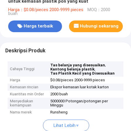
untuk kemasan plastik poli yang kuat
Harga：$0.08/pieces 2000-9999 pieces
MOQ：2000
buah
Harga terbaik
Hubungi sekarang
Deskripsi Produk
,
Tas belanja yang disesuaikan
Cahaya Tinggi
,
Kantong belanja plastik
Tas Plastik Kecil yang Disesuaikan
Harga
$0.08/pieces 2000-9999 pieces
Kemasan rincian
Ekspor kemasan luar kotak karton
Kuantitas min Order
2000 buah
Menyediakan
5000000 Potongan/potongan per
kemampuan
Minggu
Nama merek
Runsheng
Lihat Lebih