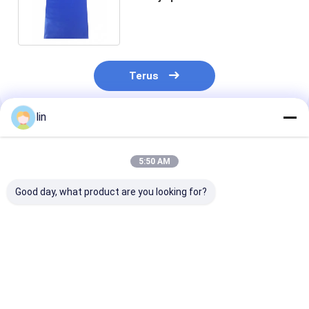
kemasan plastik poli yang kuat
Terus
lin
Rekomendasi Produk
5:50 AM
Good day, what product are you looking for?
PE Handle Shopping
Tas belanja genggam
Waterproof Li
Bag Die Cut Terima
mewah dengan
Tas Belanja Da
kasih Shopping Bag
cetakan logo Tas
Ulang Poly Pla
Untuk Kemasan Toko
belanja plastik
Tas Disesuaik