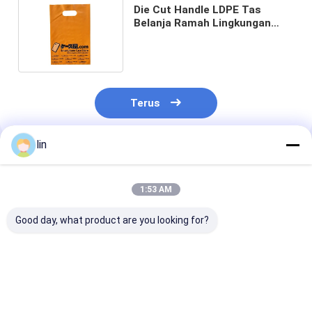
Die Cut Handle LDPE Tas
Belanja Ramah Lingkungan
Daur Ulang Grocery Tas Plastik
Terus
lin
Rekomendasi Produk
1:53 AM
Good day, what product are you looking for?
Tas Plastik Boutique
Custom Mylar Die
T-Shirt Daur U
Poly Heavy Duty Die
Cut Handle Poly Bags
Patch Handle