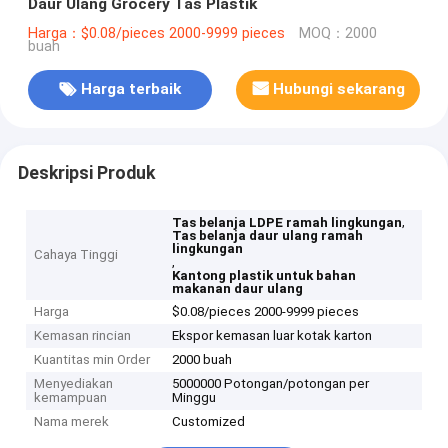
Daur Ulang Grocery Tas Plastik
Harga：$0.08/pieces 2000-9999 pieces
MOQ：2000
buah
Harga terbaik
Hubungi sekarang
Deskripsi Produk
,
Tas belanja LDPE ramah lingkungan
Tas belanja daur ulang ramah
lingkungan
Cahaya Tinggi
,
Kantong plastik untuk bahan
makanan daur ulang
Harga
$0.08/pieces 2000-9999 pieces
Kemasan rincian
Ekspor kemasan luar kotak karton
Kuantitas min Order
2000 buah
Menyediakan
5000000 Potongan/potongan per
kemampuan
Minggu
Nama merek
Customized