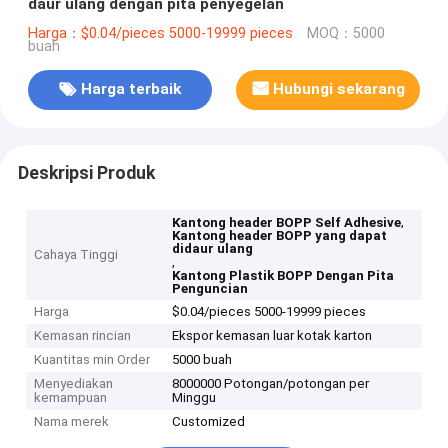
daur ulang dengan pita penyegelan
Harga：$0.04/pieces 5000-19999 pieces
MOQ：5000
buah
Harga terbaik
Hubungi sekarang
Deskripsi Produk
,
Kantong header BOPP Self Adhesive
Kantong header BOPP yang dapat
didaur ulang
Cahaya Tinggi
,
Kantong Plastik BOPP Dengan Pita
Penguncian
Harga
$0.04/pieces 5000-19999 pieces
Kemasan rincian
Ekspor kemasan luar kotak karton
Kuantitas min Order
5000 buah
Menyediakan
8000000 Potongan/potongan per
kemampuan
Minggu
Nama merek
Customized