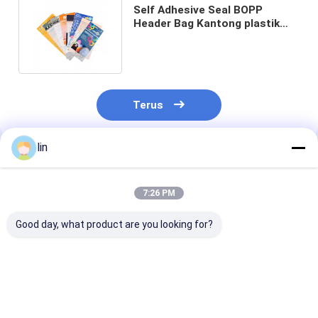
Self Adhesive Seal BOPP
Header Bag Kantong plastik
daur ulang dengan pita
penyegelan
Terus
lin
Rekomendasi Produk
7:26 PM
Good day, what product are you looking for?
Cello Cellophane
Tas Hadiah Natal
Christmas
Candy Cone Bag
Xmas Santa
Promotional