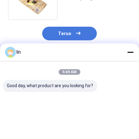
Konservasi Kemasan
Makanan
Terus
lin
Rekomendasi Produk
5:49 AM
Good day, what product are you looking for?
Pesan khusus 8 sisi
Minyak zaitun PET /
Bag Mylar Foi
segel lantai bawah
PE Custom Food
Aluminium Un
berdiri tas kemasan
Grade Greaseproof
Pengemasan B
untuk sereal sarapan
Hot Dog Hamburger
Makanan