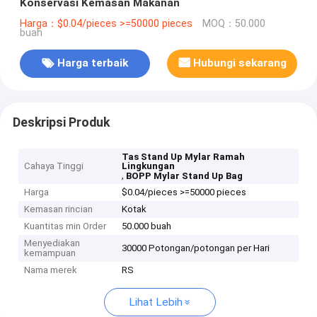
Konservasi Kemasan Makanan
Harga：$0.04/pieces >=50000 pieces
MOQ：50.000
buah
Harga terbaik
Hubungi sekarang
Deskripsi Produk
Tas Stand Up Mylar Ramah
Cahaya Tinggi
Lingkungan
,
BOPP Mylar Stand Up Bag
Harga
$0.04/pieces >=50000 pieces
Kemasan rincian
Kotak
Kuantitas min Order
50.000 buah
Menyediakan
30000 Potongan/potongan per Hari
kemampuan
Nama merek
RS
Lihat Lebih