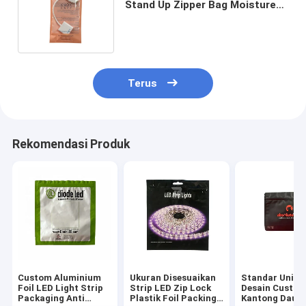
Stand Up Zipper Bag Moisture
Proof Untuk Pengemasan Kabel
USB
Terus
Rekomendasi Produk
Custom Aluminium
Ukuran Disesuaikan
Standar Uni E
Foil LED Light Strip
Strip LED Zip Lock
Desain Custom
Packaging Anti
Plastik Foil Packing
Kantong Daun