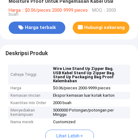
Moisture Proof Untuk Pengemasan Kabel USB
Harga：$0.06/pieces 2000-9999 pieces
MOQ：2000
buah
Harga terbaik
Hubungi sekarang
Deskripsi Produk
,
Wire Line Stand Up Zipper Bag
,
USB Kabel Stand Up Zipper Bag
Cahaya Tinggi
Stand Up Packaging Bag Proof
Kelembaban
Harga
$0.06/pieces 2000-9999 pieces
Kemasan rincian
Ekspor kemasan luar kotak karton
Kuantitas min Order
2000 buah
Menyediakan
5000000 Potongan/potongan per
kemampuan
Minggu
Nama merek
Customized
Lihat Lebih