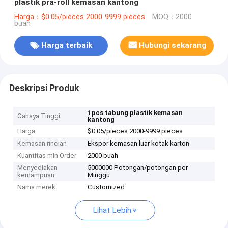
plastik pra-roll kemasan kantong
Harga：$0.05/pieces 2000-9999 pieces
MOQ：2000
buah
Harga terbaik
Hubungi sekarang
Deskripsi Produk
1pcs tabung plastik kemasan
Cahaya Tinggi
kantong
Harga
$0.05/pieces 2000-9999 pieces
Kemasan rincian
Ekspor kemasan luar kotak karton
Kuantitas min Order
2000 buah
Menyediakan
5000000 Potongan/potongan per
kemampuan
Minggu
Nama merek
Customized
Lihat Lebih