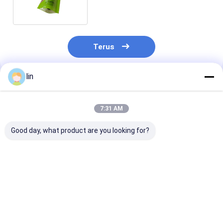
Terus
lin
Rekomendasi Produk
7:31 AM
Good day, what product are you looking for?
Pesan khusus 8 sisi
Minyak zaitun PET /
Bag Mylar Foi
segel lantai bawah
PE Custom Food
Aluminium Un
berdiri tas kemasan
Grade Greaseproof
Pengemasan B
untuk sereal sarapan
Hot Dog Hamburger
Makanan
Pengemasan Mylar
Harga terbaik
Harga terbaik
Harga terb