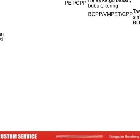
Kelas kargo basah,
PET/CPP
bubuk, kering
Tas
BOPP/VMPET/CPP
si
BO
an
si