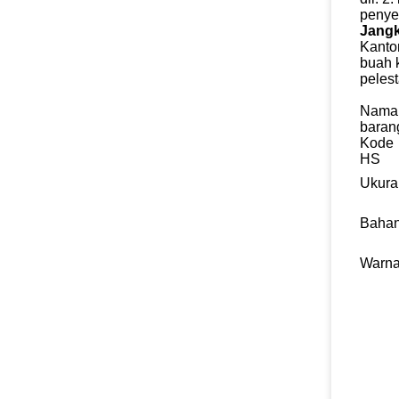
penyeg
Jangk
Kanto
buah 
peles
Nama
baran
Kode
HS
Ukura
Baha
Warn