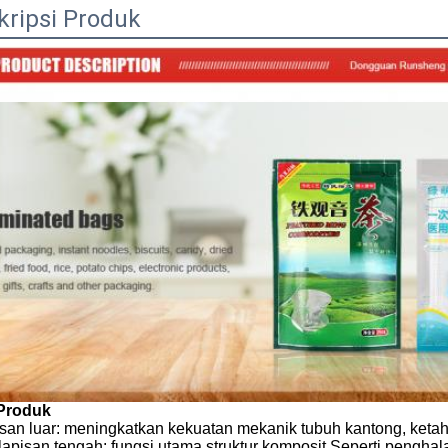
kripsi Produk
 Produk
isan luar: meningkatkan kekuatan mekanik tubuh kantong, ketah
. lapisan tengah: fungsi utama struktur komposit.Seperti peng