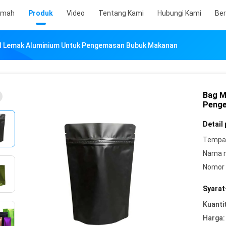
umah
Produk
Video
Tentang Kami
Hubungi Kami
Ber
il Lemak Aluminium Untuk Pengemasan Bubuk Makanan
Bag M
Penge
Detail
Tempat
Nama 
Nomor 
Syarat
Kuanti
Harga: