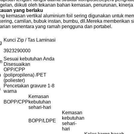
elan, diikuti oleh tekanan bahan kemasan, penurunan, kinerja 
auan yang berlaku
ng kemasan vertikal aluminium foil sering digunakan untuk mem
kering, camilan, bubuk instan, bumbu, dll.Mereka memberikan s
tarian sementara yang ramah pengguna dan portabel.
Kunci Zip / Tas Laminasi
g
3923290000
Sesuai kebutuhan Anda
n
Disesuaikan
OPP/CPP
n
(polipropilena) /PET
(poliester)
Pencetakan gravure 1-8
a
warna
Kemasan
BOPP/CPP
kebutuhan
sehari-hari
Kemasan
kebutuhan
BOPP/LDPE
sehari-
hari