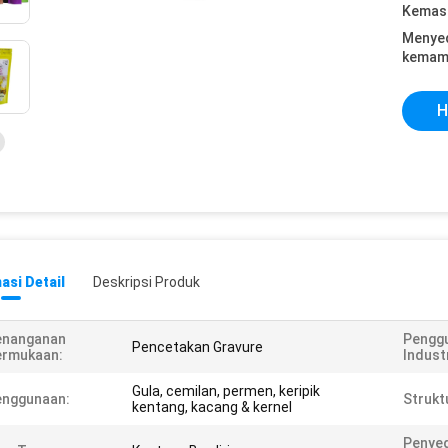
Kemasa
Menye
kemam
H
asi Detail
Deskripsi Produk
enanganan
Pengg
Pencetakan Gravure
ermukaan:
Industr
Gula, cemilan, permen, keripik
enggunaan:
Strukt
kentang, kacang & kernel
Penyeg