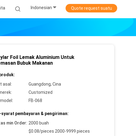
Indonesian
ita
Quote request suatu
ylar Foil Lemak Aluminium Untuk
masan Bubuk Makanan
 produk:
 asal:
Guangdong, Cina
merek:
Customized
model:
FB-068
-syarat pembayaran & pengiriman:
tas min Order:
2000 buah
$0.08/pieces 2000-9999 pieces