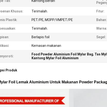
pe Tas:
Kantong Berdiri
Pegan
esenan Khusus:
Terimalah.
Fitur:
nis Plastik:
PET/PE, MOPP/VMPET/PE
Bahan:
sesuaikan:
Terimalah.
Warna
pisan:
Berlapis foil
Segel:
likasi:
Kemasan makanan
Food Powder Aluminium Foil Mylar Bag
,
Tas Myl
nyoroti:
Kantong Mylar Foil Aluminium
psi Produk
ylar Foil Lemak Aluminium Untuk Makanan Powder Packag