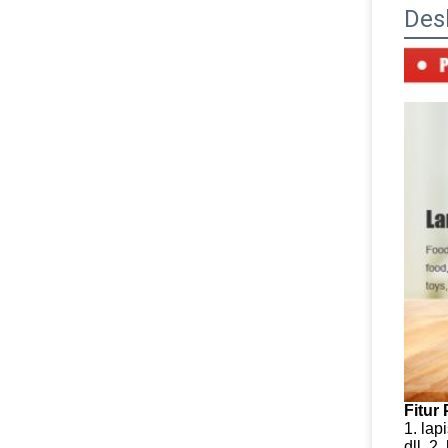
Des
Fitur
1. lap
dll. 2