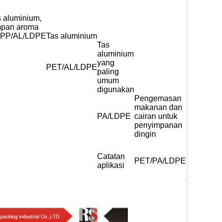
 aluminium,
mpan aroma
PP/AL/LDPE
Tas aluminium
Tas
aluminium
yang
PET/AL/LDPE
paling
umum
digunakan
Pengemasan
makanan dan
PA/LDPE
cairan untuk
penyimpanan
dingin
Pengema
makanan 
Catatan
PET/PA/LDPE
cairan unt
aplikasi
penyimpa
dingin