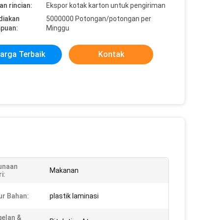
n rincian:
Ekspor kotak karton untuk pengiriman
diakan
5000000 Potongan/potongan per
puan:
Minggu
arga Terbaik
Kontak
unaan
Makanan
i:
ur Bahan:
plastik laminasi
elan &