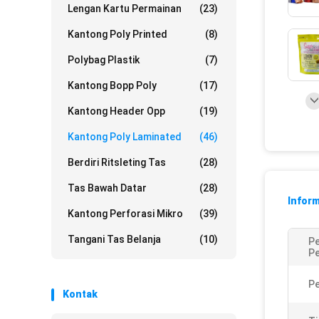
Lengan Kartu Permainan
(23)
Kantong Poly Printed
(8)
Polybag Plastik
(7)
Kantong Bopp Poly
(17)
Kantong Header Opp
(19)
Kantong Poly Laminated
(46)
Berdiri Ritsleting Tas
(28)
Tas Bawah Datar
(28)
Inform
Kantong Perforasi Mikro
(39)
Tangani Tas Belanja
(10)
P
P
P
Kontak