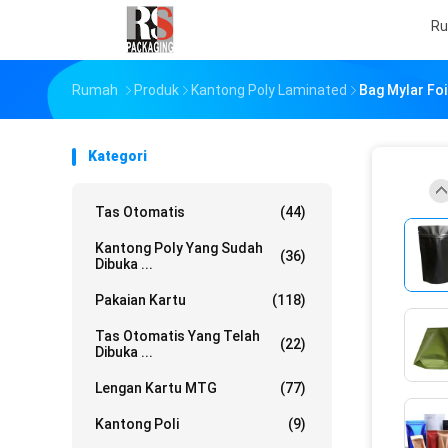
R
Rumah
Produk
Kantong Poly Laminated
Bag Mylar Fo
Kategori
Tas Otomatis
(44)
Kantong Poly Yang Sudah
(36)
Dibuka ...
Pakaian Kartu
(118)
Tas Otomatis Yang Telah
(22)
Dibuka ...
Lengan Kartu MTG
(77)
Kantong Poli
(9)