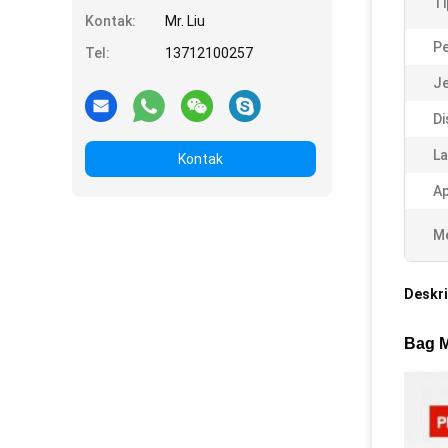
Ti
Kontak:
Mr. Liu
P
Tel:
13712100257
Je
Di
La
Kontak
Ap
Me
Deskri
Bag M