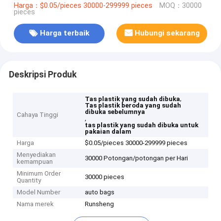
Harga：$0.05/pieces 30000-299999 pieces
MOQ：30000
pieces
Harga terbaik
Hubungi sekarang
Deskripsi Produk
,
Tas plastik yang sudah dibuka
Tas plastik beroda yang sudah
dibuka sebelumnya
Cahaya Tinggi
,
tas plastik yang sudah dibuka untuk
pakaian dalam
Harga
$0.05/pieces 30000-299999 pieces
Menyediakan
30000 Potongan/potongan per Hari
kemampuan
Minimum Order
30000 pieces
Quantity
Model Number
auto bags
Nama merek
Runsheng