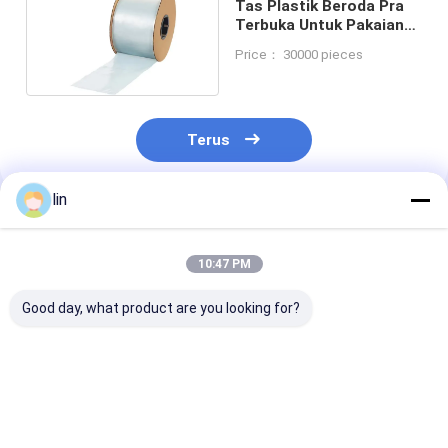
Tas Plastik Beroda Pra
Terbuka Untuk Pakaian
Dalam
Price： 30000 pieces
Terus
lin
Rekomendasi Produk
10:47 PM
Good day, what product are you looking for?
Pre-Opened Plastic
Side Load Bagging
Unilateral Pre
Bags On Roll For
System Clear Pre
Opening Point