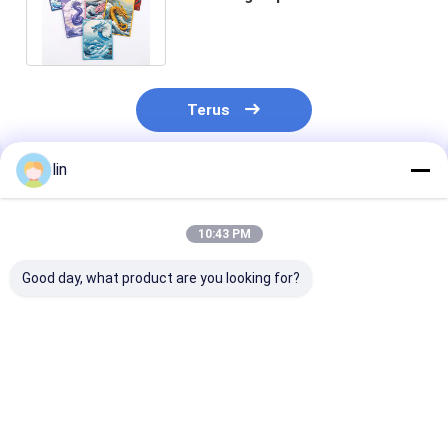
Transparan Kartu Perdagangan
Standar Sleeves
Terus
lin
Rekomendasi Produk
10:43 PM
Good day, what product are you looking for?
Premium Art Printed
Pelindung Kartu
Sarung Kartu 
Card Sleeves Untuk
Game dengan
Cetak Kustom 
TCG MTG Custom
Lapisan Holografik
Untuk Kartu 
Anime Dan Gaming
Laser Matte Kustom
Animasi Holog