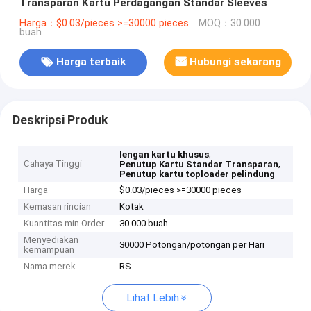
Transparan Kartu Perdagangan Standar Sleeves
Harga：$0.03/pieces >=30000 pieces
MOQ：30.000
buah
Harga terbaik
Hubungi sekarang
Deskripsi Produk
,
lengan kartu khusus
Cahaya Tinggi
,
Penutup Kartu Standar Transparan
Penutup kartu toploader pelindung
Harga
$0.03/pieces >=30000 pieces
Kemasan rincian
Kotak
Kuantitas min Order
30.000 buah
Menyediakan
30000 Potongan/potongan per Hari
kemampuan
Nama merek
RS
Lihat Lebih