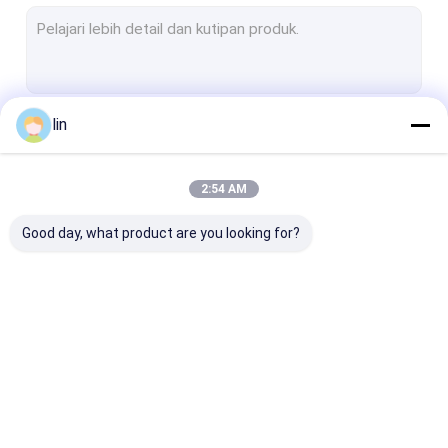
Tas Otomatis yang Telah Dibuka Sebelumnya
Lengan Kartu MTG
Kantong poli
lin
Terus
lengan kartu permainan
Kantong Poly Printed
2:54 AM
Kategori Kami
Polybag plastik
Good day, what product are you looking for?
Kantong Bopp Poly
Kantong Header Opp
Kantong Poly Laminated
Tas Otomatis
Kantong Poly yang
Pakaian kartu
Berdiri Ritsleting Tas
Sudah Dibuka
Sebelumnya