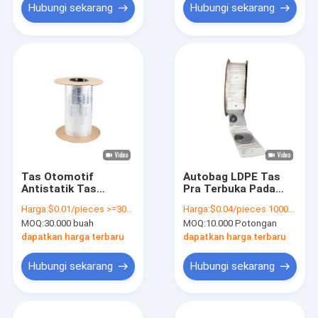
Hubungi sekarang
Hubungi sekarang
Tas Otomotif
Autobag LDPE Tas
Antistatik Tas
Pra Terbuka Pada
Pengemasan Pakaian
Roll 1.5 Mil Ketebalan
Harga:
$0.01/pieces >=30000 pieces
Harga:
$0.04/pieces 10000-199999 pieces
Poly Plastik LDPE Pra
Gravure Printing
MOQ:
30.000 buah
MOQ:
10.000 Potongan
Terbuka
dapatkan harga terbaru
dapatkan harga terbaru
Hubungi sekarang
Hubungi sekarang