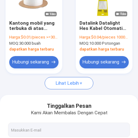
Tentang Kami
Tur pabrik
Kantong mobil yang
Datalink Datalight
terbuka di atas
Hes Kabel Otomatis
Kontrol Kualitas
gulungan ketebalan
Tas Pra Terbuka
Harga:
$0.01/pieces >=30000 pieces
Harga:
$0.04/pieces 10000-199999 pieces
0,05 mm untuk
Kantong Kemasan
MOQ:
30.000 buah
MOQ:
10.000 Potongan
produk elektronik
Poly Berlubang
Hubungi Kami
dapatkan harga terbaru
dapatkan harga terbaru
Berita
Hubungi sekarang
Hubungi sekarang
Minta Kutipan
Lihat Lebih
Tas Otomatis
Tinggalkan Pesan
Kami Akan Membalas Dengan Cepat
Kantong Poly yang Sudah Dibuka Sebelumnya
Pakaian kartu