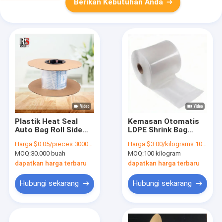
Berikan Kebutuhan Anda
Plastik Heat Seal
Kemasan Otomatis
Auto Bag Roll Side
LDPE Shrink Bag
Gusseted Recyclable
Untuk Penggunaan
Harga:
$0.05/pieces 30000-299999 pieces
Harga:
$3.00/kilograms 100-999 kilograms
Pre Opened Bag
Industri Dan
MOQ:
30.000 buah
MOQ:
100 kilogram
Supermarket
dapatkan harga terbaru
dapatkan harga terbaru
Hubungi sekarang
Hubungi sekarang