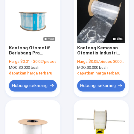
Kantong Otomotif
Kantong Kemasan
Berlubang Pra
Otomatis Industri
Terbuka Custom
Pencetakan Warna
Harga:
$0.01 - $0.02/pieces
Harga:
$0.05/pieces 30000-299999 pieces
Printed Plastic Untuk
Untuk Pakaian
MOQ:
30.000 buah
MOQ:
30.000 buah
Segel Panas
Sepatu Baju Rendah
Otomatis
dapatkan harga terbaru
dapatkan harga terbaru
Hubungi sekarang
Hubungi sekarang
Rumah
Produk
Video