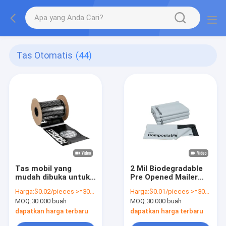
Tas Otomatis
(44)
Tas mobil yang
2 Mil Biodegradable
mudah dibuka untuk
Pre Opened Mailer
kemasan tempat
Bag Auto Packaging
Harga:
$0.02/pieces >=30000 pieces
Harga:
$0.01/pieces >=30000 pieces
sampah pintar
Custom Printed Poly
MOQ:
30.000 buah
MOQ:
30.000 buah
Mailers
dapatkan harga terbaru
dapatkan harga terbaru