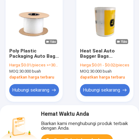
Poly Plastic
Heat Seal Auto
Packaging Auto Bag
Bagger Bags
Pre Opened Untuk
Recyclable Pre
Harga:
$0.01/pieces >=30000 pieces
Harga:
$0.01 - $0.02/pieces
Pakaian Anak Mesin
Opened Bag On A Roll
MOQ:
30.000 buah
MOQ:
30.000 buah
Penyegelan
Custom Printed Logo
dapatkan harga terbaru
dapatkan harga terbaru
Hubungi sekarang
Hubungi sekarang
Hemat Waktu Anda
Biarkan kami menghubungi produk terbaik
dengan Anda.