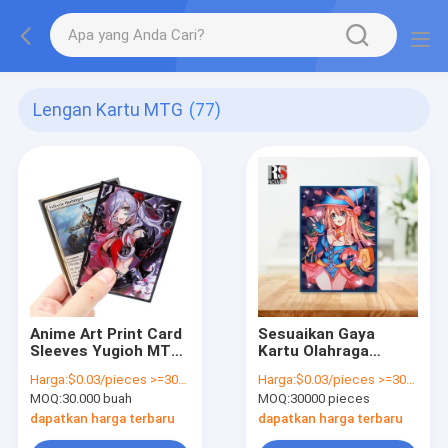
Lengan Kartu MTG
(77)
Anime Art Print Card
Sesuaikan Gaya
Sleeves Yugioh MTG
Kartu Olahraga
TCG Custom Printed
Standar 67x92mm
Harga:
$0.03/pieces >=30000 pieces
Harga:
$0.03/pieces >=30000 pieces
Cards Plastic Gaming
Sarung Kartu MTG
MOQ:
30.000 buah
MOQ:
30000 pieces
Game Cards Sleeve
Dengan Teknologi
Pencetakan Ujung
dapatkan harga terbaru
dapatkan harga terbaru
Dan Efek Matte