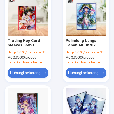
Trading Key Card
Pelindung Lengan
Sleeves 66x91
Tahan Air Untuk
Terima Logo Custom
Kartu MTG Mencegah
Harga:
$0.03/pieces >=30000 pieces
Harga:
$0.03/pieces >=30000 pieces
Cardboard Game
Kerusakan Akibat
MOQ:
30000 pieces
MOQ:
30000 pieces
Card Sleeves
Tekukan
dapatkan harga terbaru
dapatkan harga terbaru
Hubungi sekarang
Hubungi sekarang
Rumah
Produk
Video