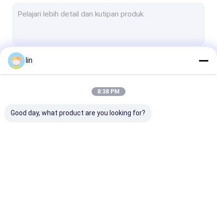
Tas Otomatis yang Telah Dibuka Sebelumnya
Lengan Kartu MTG
Kantong poli
lin
Terus
lengan kartu permainan
Kantong Poly Printed
8:38 PM
Kategori Kami
Polybag plastik
Good day, what product are you looking for?
Kantong Bopp Poly
Kantong Header Opp
Kantong Poly Laminated
Tas Otomatis
Kantong Poly yang
Pakaian kartu
Berdiri Ritsleting Tas
Sudah Dibuka
Sebelumnya