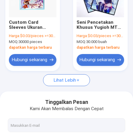
Tentang Kami
Tur pabrik
Custom Card
Seni Pencetakan
Sleeves Ukuran
Khusus Yugioh MTG
Kontrol Kualitas
Standar Untuk
TCG Holo Hologram
Harga:
$0.03/pieces >=30000 pieces
Harga:
$0.03/pieces >=30000 pieces
Waterproof
Anime Kartu Trading
MOQ:
30000 pieces
MOQ:
30.000 buah
Sampurna Sleeve
Board Game Sleeves
Hubungi Kami
Kartu Game Matte
dapatkan harga terbaru
dapatkan harga terbaru
Kartu Perdagangan
Plastik
Berita
Hubungi sekarang
Hubungi sekarang
Minta Kutipan
Lihat Lebih
Tas Otomatis
Tinggalkan Pesan
Kami Akan Membalas Dengan Cepat
Kantong Poly yang Sudah Dibuka Sebelumnya
Pakaian kartu