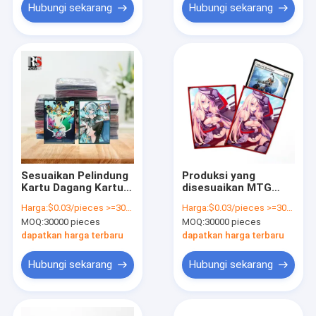
Hubungi sekarang
Hubungi sekarang
Sesuaikan Pelindung
Produksi yang
Kartu Dagang Kartun
disesuaikan MTG
MTG 67x92mm
Kartu Sleeve Matte
Harga:
$0.03/pieces >=30000 pieces
Harga:
$0.03/pieces >=30000 pieces
Ketebalan 30mm
Laser Proses
MOQ:
30000 pieces
MOQ:
30000 pieces
Bening Atau
Disesuaikan
dapatkan harga terbaru
dapatkan harga terbaru
Hubungi sekarang
Hubungi sekarang