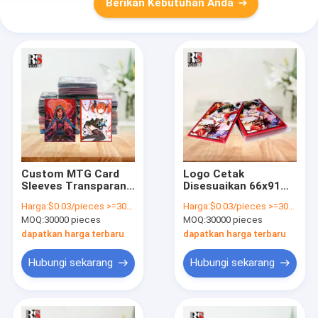
Berikan Kebutuhan Anda
Custom MTG Card
Logo Cetak
Sleeves Transparan
Disesuaikan 66x91
Custom Protector
mm MTG Kartu
Harga:
$0.03/pieces >=30000 pieces
Harga:
$0.03/pieces >=30000 pieces
100 Pcs Per Paket
Sleeve Permukaan
MOQ:
30000 pieces
MOQ:
30000 pieces
Matte
dapatkan harga terbaru
dapatkan harga terbaru
Hubungi sekarang
Hubungi sekarang