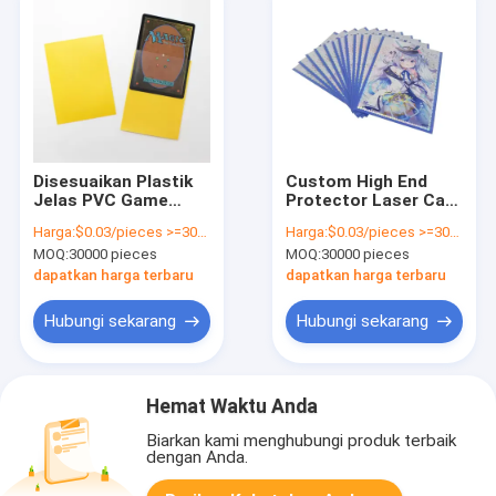
Disesuaikan Plastik
Custom High End
Jelas PVC Game
Protector Laser Card
Card Protector
Double Sleeve Untuk
Harga:
$0.03/pieces >=30000 pieces
Harga:
$0.03/pieces >=30000 pieces
Sleeve Perlindungan
Kartu Olahraga
MOQ:
30000 pieces
MOQ:
30000 pieces
tahan lama Dengan
Profesional
kantong OPP tahan
dapatkan harga terbaru
dapatkan harga terbaru
lama
Hubungi sekarang
Hubungi sekarang
Hemat Waktu Anda
Biarkan kami menghubungi produk terbaik
dengan Anda.