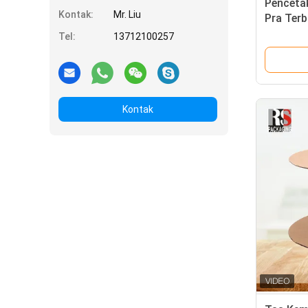
Penceta
Kontak:
Mr. Liu
Pra Ter
Tel:
13712100257
Kontak