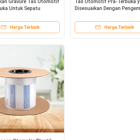
kan Gravure Tas Otomotif
Tas Otomotif Pra-Terbuka 
buka Untuk Sepatu
Disesuaikan Dengan Penge
Otomatis Mengurangi Biaya
Kemasan
Harga Terbaik
Harga Terbaik