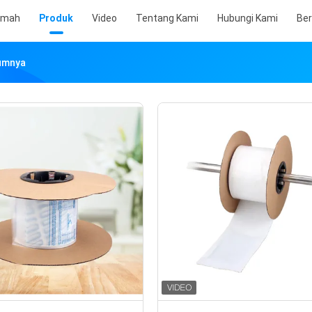
umah
Produk
Video
Tentang Kami
Hubungi Kami
Ber
lumnya