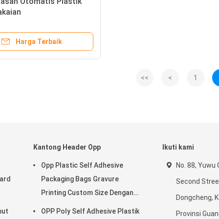
asan Otomatis Plastik
akaian
Harga Terbaik
<<
<
1
Kantong Header Opp
Ikuti kami
d
Opp Plastic Self Adhesive
No. 88, Yuwu
Card
Packaging Bags Gravure
Second Street
Printing Custom Size Dengan
Dongcheng, K
Logo
but
OPP Poly Self Adhesive Plastik
Provinsi Gua