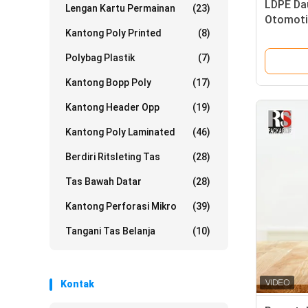
LDPE Da
Lengan Kartu Permainan
(23)
Otomoti
Kantong Poly Printed
(8)
Polybag Plastik
(7)
Kantong Bopp Poly
(17)
Kantong Header Opp
(19)
Kantong Poly Laminated
(46)
Berdiri Ritsleting Tas
(28)
Tas Bawah Datar
(28)
Kantong Perforasi Mikro
(39)
Tangani Tas Belanja
(10)
Kontak