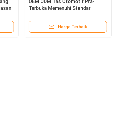
yang
OEM ODM Tas Otomotif Pra-
masan
Terbuka Memenuhi Standar
Lingkungan
Harga Terbaik