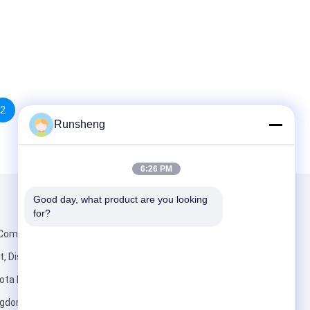
2
Runsheng
6:26 PM
Good day, what product are you looking 
Kirimkan Kami
for?
 Commercial
, Distrik
ota Dongguan,
ngdong