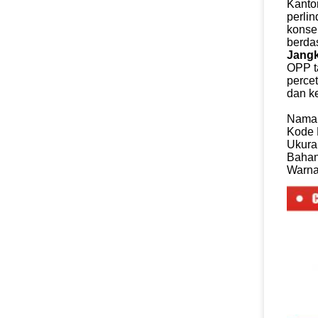
Kanton
perli
konse
berda
Jangk
OPP ta
percet
dan k
Nama
Kode
Ukura
Baha
Warn