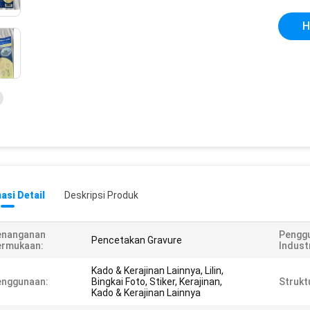
H
asi Detail
Deskripsi Produk
enanganan
Pengg
Pencetakan Gravure
ermukaan:
Industr
Kado & Kerajinan Lainnya, Lilin,
enggunaan:
Bingkai Foto, Stiker, Kerajinan,
Strukt
Kado & Kerajinan Lainnya