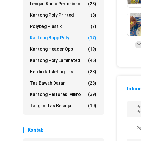
Lengan Kartu Permainan
(23)
Kantong Poly Printed
(8)
Polybag Plastik
(7)
Kantong Bopp Poly
(17)
Kantong Header Opp
(19)
Kantong Poly Laminated
(46)
Berdiri Ritsleting Tas
(28)
Tas Bawah Datar
(28)
Inform
Kantong Perforasi Mikro
(39)
Tangani Tas Belanja
(10)
P
P
P
Kontak