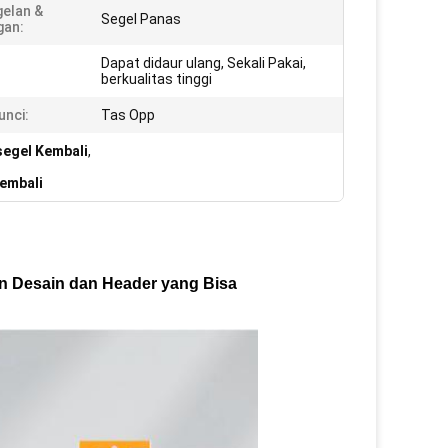
elan &
Segel Panas
gan:
Dapat didaur ulang, Sekali Pakai,
berkualitas tinggi
unci:
Tas Opp
egel Kembali
,
embali
n Desain dan Header yang Bisa