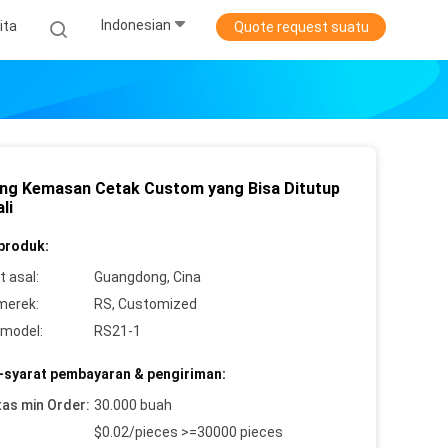
Indonesian
ita
Quote request suatu
ng Kemasan Cetak Custom yang Bisa Ditutup
li
 produk:
 asal:
Guangdong, Cina
merek:
RS, Customized
model:
RS21-1
-syarat pembayaran & pengiriman:
tas min Order:
30.000 buah
$0.02/pieces >=30000 pieces