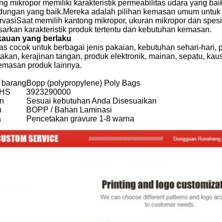
g mikropor memiliki karakteristik permeabilitas udara yang ba
ndungan yang baik.Mereka adalah pilihan kemasan umum untuk
rvasiSaat memilih kantong mikropor, ukuran mikropor dan spesi
sarkan karakteristik produk tertentu dan kebutuhan kemasan.
auan yang berlaku
s cocok untuk berbagai jenis pakaian, kebutuhan sehari-hari, pe
akan, kerajinan tangan, produk elektronik, mainan, sepatu, kau
emasan produk lainnya.
 barang
Bopp (polypropylene) Poly Bags
 HS
3923290000
n
Sesuai kebutuhan Anda Disesuaikan
n
BOPP / Bahan Laminasi
a
Pencetakan gravure 1-8 warna