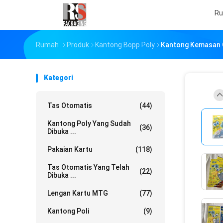
R
Rumah
Produk
Kantong Bopp Poly
Kantong Kemasan C
Kategori
Tas Otomatis
(44)
Kantong Poly Yang Sudah
(36)
Dibuka ...
Pakaian Kartu
(118)
Tas Otomatis Yang Telah
(22)
Dibuka ...
Lengan Kartu MTG
(77)
Kantong Poli
(9)