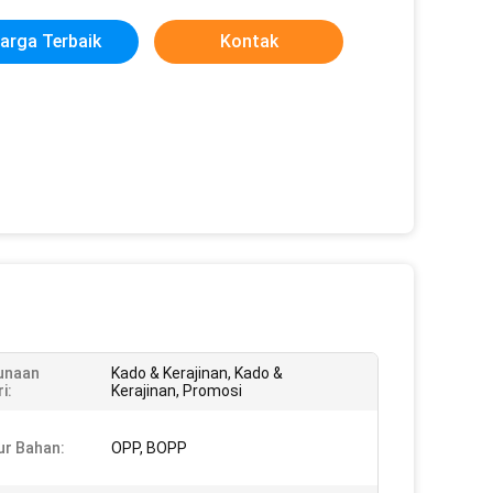
arga Terbaik
Kontak
unaan
Kado & Kerajinan, Kado &
i:
Kerajinan, Promosi
ur Bahan:
OPP, BOPP