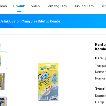
umah
Produk
Video
Tentang Kami
Hubungi Kami
Ber
etak Custom Yang Bisa Ditutup Kembali
Kanto
Kemba
Detail
Tempat
Nama 
Nomor 
Syarat
Kuanti
Harga: