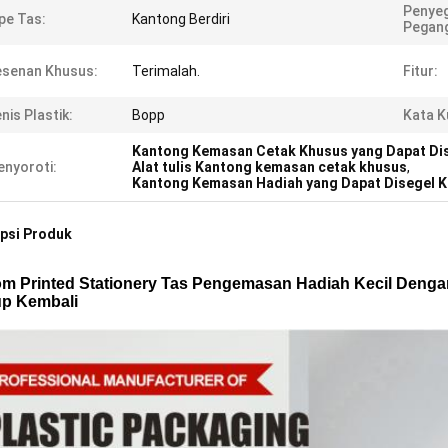
Penyeg
pe Tas:
Kantong Berdiri
Pegan
esenan Khusus:
Terimalah.
Fitur:
nis Plastik:
Bopp
Kata K
Kantong Kemasan Cetak Khusus yang Dapat Dis
nyoroti:
Alat tulis Kantong kemasan cetak khusus
,
Kantong Kemasan Hadiah yang Dapat Disegel K
psi Produk
m Printed Stationery Tas Pengemasan Hadiah Kecil Denga
up Kembali