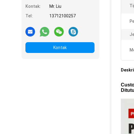
Ti
Kontak:
Mr. Liu
Tel:
13712100257
P
Je
Kontak
Me
Deskri
Custo
Ditut