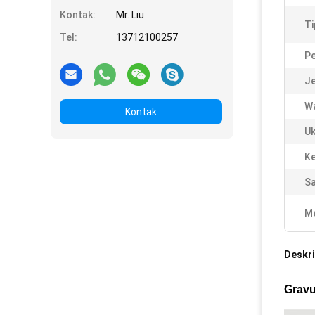
Kontak:
Mr. Liu
Ti
Tel:
13712100257
P
Je
W
Kontak
Uk
Ke
S
Me
Deskri
Gravu