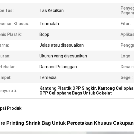
Penyeg
pe Tas:
Tas Kecilkan
Pegan
esenan Khusus:
Terimalah.
Fitur:
nis Plastik:
Bopp
Aplikas
arna:
Jelas atau disesuaikan
Pengg
uran:
Ukuran yang disesuaikan
Logo:
tebalan:
Damand Pelanggan
Desain
ampel:
Tersedia
Segel:
Kantong Plastik OPP Singkir
,
Kantong Cellopha
nyoroti:
OPP Cellophane Bags Untuk Cokelat
psi Produk
re Printing Shrink Bag Untuk Percetakan Khusus Cakupan C