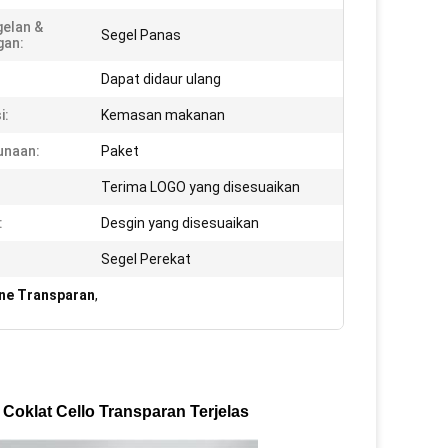
elan &
Segel Panas
gan:
Dapat didaur ulang
i:
Kemasan makanan
unaan:
Paket
Terima LOGO yang disesuaikan
:
Desgin yang disesuaikan
Segel Perekat
ne Transparan
,
oklat Cello Transparan Terjelas