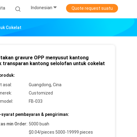
Indonesian
ita
Quote request suatu
uk Cokelat
takan gravure OPP menyusut kantong
ik transparan kantong selolofan untuk cokelat
 produk:
 asal:
Guangdong, Cina
merek:
Customized
model:
FB-033
-syarat pembayaran & pengiriman:
tas min Order:
5000 buah
$0.04/pieces 5000-19999 pieces