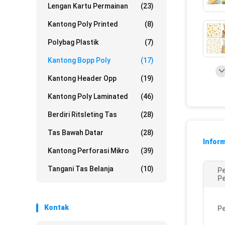
Lengan Kartu Permainan
(23)
Kantong Poly Printed
(8)
Polybag Plastik
(7)
Kantong Bopp Poly
(17)
Kantong Header Opp
(19)
Kantong Poly Laminated
(46)
Berdiri Ritsleting Tas
(28)
Tas Bawah Datar
(28)
Inform
Kantong Perforasi Mikro
(39)
Tangani Tas Belanja
(10)
P
P
Kontak
P