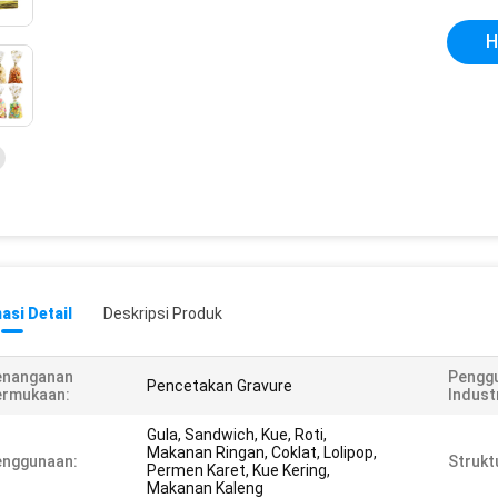
H
asi Detail
Deskripsi Produk
enanganan
Pengg
Pencetakan Gravure
ermukaan:
Industr
Gula, Sandwich, Kue, Roti,
Makanan Ringan, Coklat, Lolipop,
enggunaan:
Strukt
Permen Karet, Kue Kering,
Makanan Kaleng