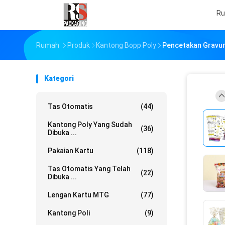
R
Rumah
Produk
Kantong Bopp Poly
Pencetakan Gravur
Kategori
Tas Otomatis
(44)
Kantong Poly Yang Sudah
(36)
Dibuka ...
Pakaian Kartu
(118)
Tas Otomatis Yang Telah
(22)
Dibuka ...
Lengan Kartu MTG
(77)
Kantong Poli
(9)