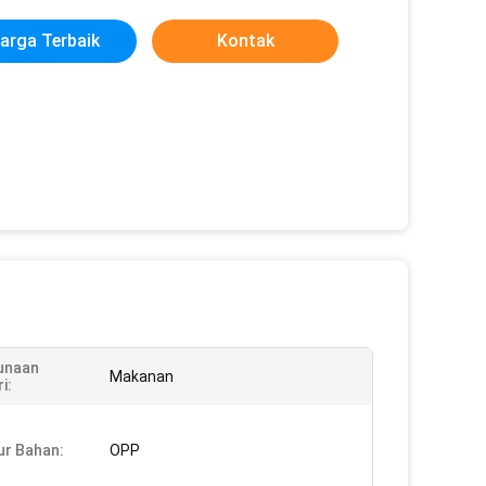
arga Terbaik
Kontak
unaan
Makanan
i:
ur Bahan:
OPP