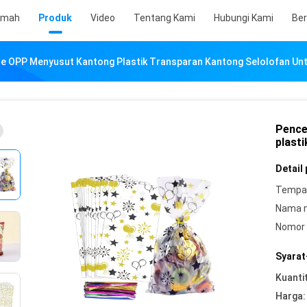
umah
Produk
Video
Tentang Kami
Hubungi Kami
Ber
e OPP Menyusut Kantong Plastik Transparan Kantong Selolofan Unt
Pence
plast
Detail
Tempat
Nama 
Nomor 
Syarat
Kuanti
Harga: