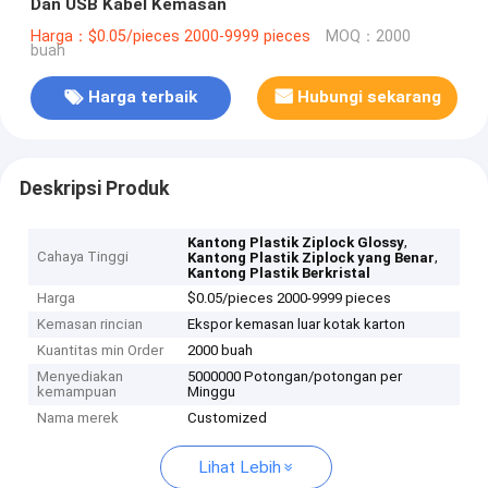
Dan USB Kabel Kemasan
Harga：$0.05/pieces 2000-9999 pieces
MOQ：2000
buah
Harga terbaik
Hubungi sekarang
Deskripsi Produk
,
Kantong Plastik Ziplock Glossy
Cahaya Tinggi
,
Kantong Plastik Ziplock yang Benar
Kantong Plastik Berkristal
Harga
$0.05/pieces 2000-9999 pieces
Kemasan rincian
Ekspor kemasan luar kotak karton
Kuantitas min Order
2000 buah
Menyediakan
5000000 Potongan/potongan per
kemampuan
Minggu
Nama merek
Customized
Lihat Lebih