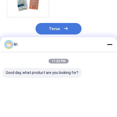
Kabel Kemasan
Terus
lin
Rekomendasi Produk
11:22 PM
Good day, what product are you looking for?
Custom Aluminium
Ukuran Disesuaikan
Standar Uni E
Foil LED Light Strip
Strip LED Zip Lock
Desain Custom
Packaging Anti
Plastik Foil Packing
Kantong Daun
Static Ziplock Bag
Bag Untuk Kemasan
Tembakau Sig