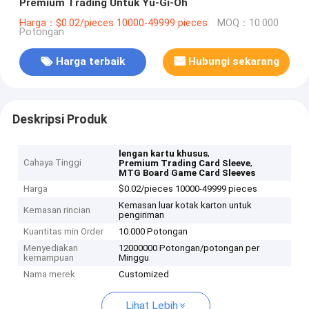
Premium Trading Untuk Yu-Gi-Oh
Harga：$0.02/pieces 10000-49999 pieces
MOQ：10.000
Potongan
Harga terbaik
Hubungi sekarang
Deskripsi Produk
,
lengan kartu khusus
Cahaya Tinggi
,
Premium Trading Card Sleeve
MTG Board Game Card Sleeves
Harga
$0.02/pieces 10000-49999 pieces
Kemasan luar kotak karton untuk
Kemasan rincian
pengiriman
Kuantitas min Order
10.000 Potongan
Menyediakan
12000000 Potongan/potongan per
kemampuan
Minggu
Nama merek
Customized
Lihat Lebih