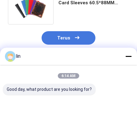
Card Sleeves 60.5*88MM
Premium Trading Untuk Yu-Gi-
Oh
Terus
lin
Rekomendasi Produk
6:14 AM
Good day, what product are you looking for?
Transparent Inner
Durable Matte
Premium Matt
Sleeve High-End
Custom Dragon
Trading Card
Card Protective
Shield Protective
Sleeves Poke 